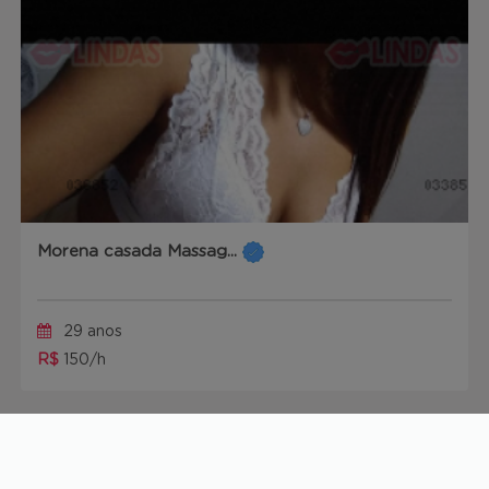
Morena casada Massag...
29 anos
R$
150/h