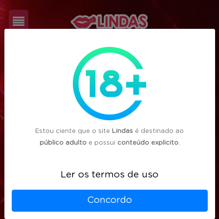
Cadastre-
se
Login
Estou ciente que o site
Lindas
é destinado ao
público adulto
e possui
conteúdo explicito
.
Ler os termos de uso
Concordo