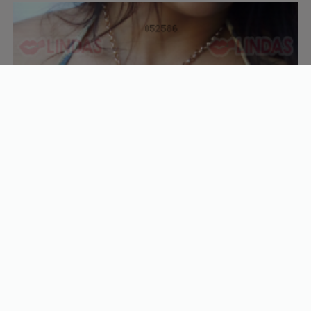
Índia
29 anos
R$
200/h